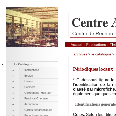
Centre 
.
Centre de Recherche
Accueil
Publications
Th
|
|
|
archives
>
le catalogue
> 
Le Catalogue
Périodiques locaux
Instructions
Ecoles
* Ci-dessous figure l
Livrets
l’identification de la
Boelaert
classé par microfiche
Correspond. Hulstaert
également quelques corr
Province Orientale
Identifications générale
Aequatoria
Cartes géographiques
Côtes: Selon leur titre 
Périodiques locaux