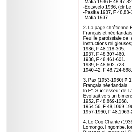
-Malia 1936 F 48,47-82
-Eotswelo 1936, (cfr L
-Pasika 1937, F 48,83-
-Malia 1937
2. La page chrétienne
P
Français et néerlandais
Feuille paroissiale de l
Instructions religieuses
1936, F 48,118-305.
1937, F 48,307-460.
1938, F 48,461-601.
1939, F 48,602-723.
1940-42, F 48,724-868.
3. Pax (1953-1960)
P 1
Français néerlandais
In F°. Successeur de L
Evoluait vers un bimens
1952, F 48,869-1068.
1954-56, F 48,1069-19
1957-1960, F 48,1963-
4. Le Coq Chante (193
Lomongo, lingombe, lon