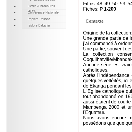
Films: 48. 49. 50. 53. 5
Livres & brochures
Fiches:
P 1-200
rares
Conférence Nationale
Papiers Possoz
Contexte
Isidore Bakanja
Origine de la collection
Une grande partie de l
j'ai commencé à ordonn
Une partie, souvent des
La collection conse
Coquilhatville/Mbandak
Aucune série est vrai
catholiques.
Après l'indépendance on
quelques velléités, ici
de Ekanga pendant les 
L"Eglise catholique qui
tout abandonné en 196
aussi étaient de court
Mambenga 2000 et une 
l'Equateur.
Nous avons encore mic
possédons que quelque