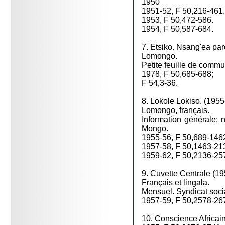
1950
1951-52, F 50,216-461.
1953, F 50,472-586.
1954, F 50,587-684.
7. Etsiko. Nsang'ea pa
Lomongo.
Petite feuille de commu
1978, F 50,685-688;
F 54,3-36.
8. Lokole Lokiso. (195
Lomongo, français.
Information générale; n
Mongo.
1955-56, F 50,689-146
1957-58, F 50,1463-21
1959-62, F 50,2136-25
9. Cuvette Centrale (1
Français et lingala.
Mensuel. Syndicat socia
1957-59, F 50,2578-26
10. Conscience Africai