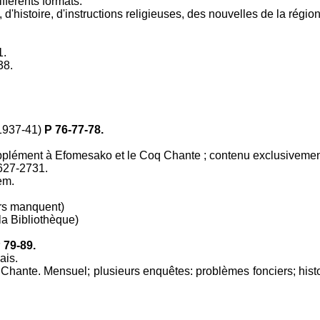
férents formats.
 d'histoire, d'instructions religieuses, des nouvelles de la région
1.
38.
1937-41)
P 76-77-78.
lément à Efomesako et le Coq Chante ; contenu exclusivement
2627-2731.
em.
rs manquent)
a Bibliothèque)
 79-89.
ais.
hante. Mensuel; plusieurs enquêtes: problèmes fonciers; histoi