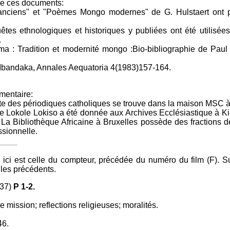
de ces documents:
ciens" et "Poèmes Mongo modernes" de G. Hulstaert ont p
êtes ethnologiques et historiques y publiées ont été utilisées
.
ma : Tradition et modernité mongo :Bio-bibliographie de Paul
 Mbandaka, Annales Aequatoria 4(1983)157-164.
mentaire:
ète des périodiques catholiques se trouve dans la maison MSC à
e Lokole Lokiso a été donnée aux Archives Ecclésiastique à K
a Bibliothèque Africaine à Bruxelles possède des fractions de 
ssionnelle.
ici est celle du compteur, précédée du numéro du film (F). Sur
 les précédents.
937)
P 1-2.
 mission; reflections religieuses; moralités.
46.