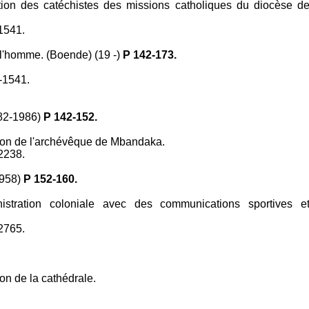
ion des catéchistes des missions catholiques du diocèse d
.
1541.
 l'homme. (Boende) (19 -)
P 142-173.
-1541.
82-1986)
P 142-152.
ion de l'archévêque de Mbandaka.
2238.
1958)
P 152-160.
nistration coloniale avec des communications sportives e
2765.
on de la cathédrale.