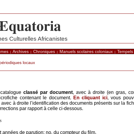
Æquatoria
s Culturelles Africanistes
èmes
Archives
Chroniques
Manuels scolaires coloniaux
Tempels
|
|
|
|
périodiques locaux
e catalogue
classé par document
, avec à droite (en gras, c
 microfiche contenant le document.
En cliquant ici
, vous pouv
, avec à droite l’identification des documents présents sur la fi
ections par rapport à celle ci-dessous.
s
et années de parution; no. du compteur du film.