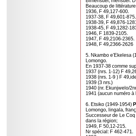
Bimensuel, mensuel. Dif
Beaucoup de littérature,
1936, F 49,127-600.
1937-38, F 49,601-875.
1938-39, F 49,876-128
1938-45, F 49,1282-18
1946, F 1839-2105.
1947, F 49,2106-2365.
1948, F 49,2366-2626
5. Nkambo e'Ekelesa (
Lomongo.
En 1937-38 comme supp
1937 (nrs. 1-12) F 49,
1938 (nrs. 1-9 ) F 49,id
1939 (3 nrs.)
1940 (nr. Ekunjwelo/2n
1941 (aucun numéro à l
6. Etsiko (1949-1954)
P
Lomongo, lingala, franç
Successeur de Le Coq C
dans la région;
1949, F 50,12-215.
Nr spécial: F 462-471.