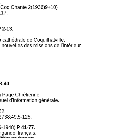
.
e Coq Chante 2(1936)9+10)
117.
 2-13.
.
a cathédrale de Coquilhatville.
; nouvelles des missions de l'intérieur.
3-40.
a Page Chrétienne.
uel d'information générale.
62.
2738;49,5-125.
6-1948)
P 41-77.
gando, français.