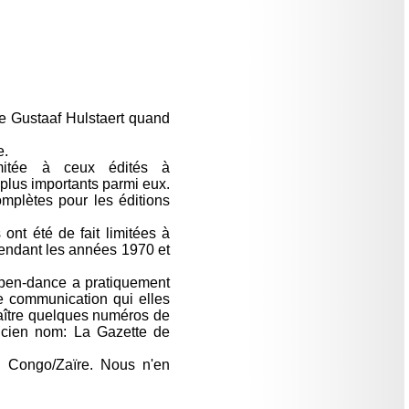
re Gustaaf Hulstaert quand
e.
imitée à ceux édités à
plus importants parmi eux.
mplètes pour les éditions
ont été de fait limitées à
pendant les années 1970 et
dépen-dance a pratiquement
e communication qui elles
naître quelques numéros de
ncien nom: La Gazette de
u Congo/Zaïre. Nous n'en