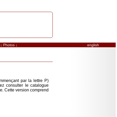
Photos
english
|
|
ommençant par la lettre P)
ez consulter le catalogue
che. Cette version comprend