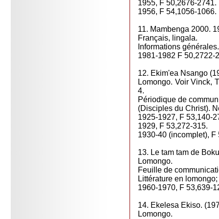
1955, F 50,2676-2741.
1956, F 54,1056-1066.
11. Mambenga 2000. 198
Français, lingala.
Informations générales.
1981-1982 F 50,2722-
12. Ekim'ea Nsango (1
Lomongo. Voir Vinck, Th
4.
Périodique de communi
(Disciples du Christ). N
1925-1927, F 53,140-2
1929, F 53,272-315.
1930-40 (incomplet), F
13. Le tam tam de Bok
Lomongo.
Feuille de communicati
Littérature en lomongo; 
1960-1970, F 53,639-1
14. Ekelesa Ekiso. (1
Lomongo.