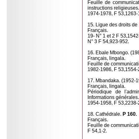
Feuille de communicat
instructions religieuses
1974-1978, F 53,1263-
15. Ligue des droits de
Français.
19- N° 1 et 2 F 53,1542
N° 3 F 54,923-952.
16. Ebale Mbongo. (19
Français, lingala.
Feuille de communicat
1982-1986, F 53,1554-
17. Mbandaka. (1952-
Français, lingala.
Périodique de l'admi
Informations générales.
1954-1958, F 53,2238-
18. Cathédrale.
P 160.
Français.
Feuille de communicati
F 54,1-2.