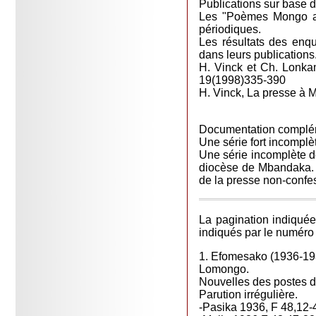
Publications sur base 
Les "Poèmes Mongo an
périodiques.
Les résultats des enqu
dans leurs publications
H. Vinck et Ch. Lonka
19(1998)335-390
H. Vinck, La presse à
Documentation complé
Une série fort incompl
Une série incomplète d
diocèse de Mbandaka. L
de la presse non-confe
La pagination indiquée 
indiqués par le numéro
1. Efomesako (1936-1
Lomongo.
Nouvelles des postes de
Parution irrégulière.
-Pasika 1936, F 48,12-