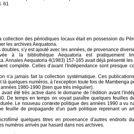
4. 61
:
a collection des périodiques locaux était en possession du Pè
er les archives Aequatoria.
 doubles, s'y est ajouté avec les années, de provenance divers
rvée à la bibliothèque Aequatoria est pratiquement l
a. Annales Aequatoria 4(1983) 157-165 avait déjà présenté les 
ment complète. Celles d'avant l'Indépendance sont presque co
 n'a jamais fait la collection systématique. Ces publications 
 et là quelques numéros, à l'exception toute fois de Mambenga 
années 1980-1990 (bien que très irrégulier).
 avait été très active dans le domaine de l'édition avant l'In
0. De temps en temps on voyait paraître quelques feuilles d
e durée. Le nouveau contexte politique des années 1990 a vu 
feuille de propagande d'un parti politique reprenant un a
rofilmé quelques titres en provenance d'autres endroits d
s numéros arrivés par hasard dans nos archives.