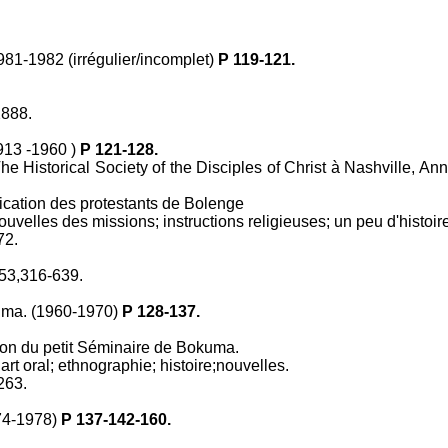
1-1982 (irrégulier/incomplet)
P 119-121.
2888.
913 -1960 )
P 121-128.
e Historical Society of the Disciples of Christ à Nashville, A
cation des protestants de Bolenge
ouvelles des missions; instructions religieuses; un peu d'histoire
72.
 53,316-639.
uma. (1960-1970)
P 128-137.
on du petit Séminaire de Bokuma.
art oral; ethnographie; histoire;nouvelles.
263.
974-1978)
P 137-142-160.