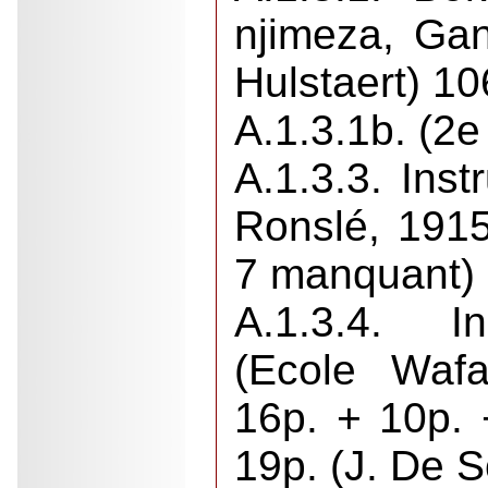
njimeza, Ga
Hulstaert) 1
A.1.3.1b. (2e
A.1.3.3. Inst
Ronslé, 1915
7 manquant)
A.1.3.4. In
(Ecole Wafa
16p. + 10p. 
19p. (J. De 