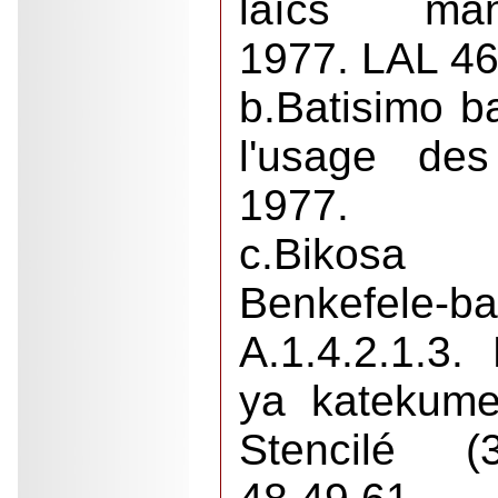
laïcs ma
1977. LAL 46
b.Batisimo b
l'usage de
1977.
c.Bikosa
Benkefele-ba
A.1.4.2.1.3
ya katekum
Stencilé (