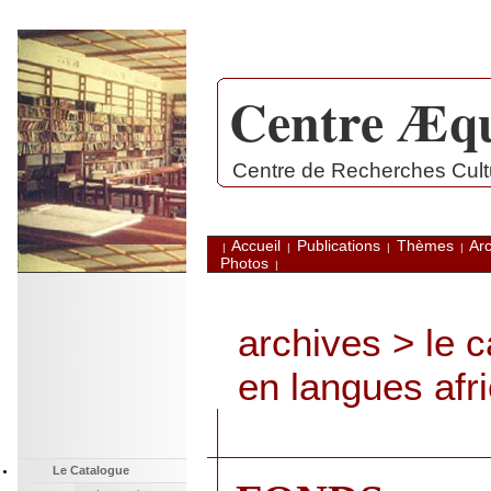
Centre Æqu
.
Centre de Recherches Cultu
Accueil
Publications
Thèmes
Arc
|
|
|
|
Photos
|
archives
>
le 
en langues afr
Le Catalogue