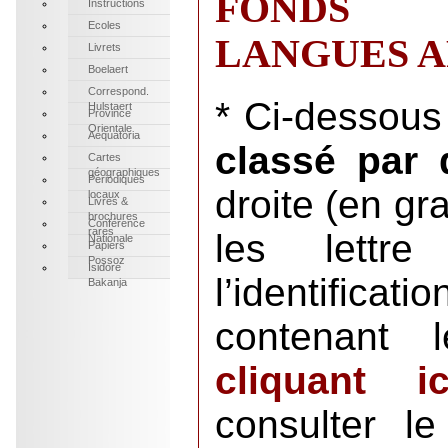
FONDS 
Instructions
Ecoles
LANGUES A
Livrets
Boelaert
Correspond.
* Ci-dessous 
Hulstaert
Province
Orientale
Aequatoria
classé par
Cartes
géographiques
Périodiques
droite (en g
locaux
Livres &
brochures
Conférence
rares
les lett
Nationale
Papiers
Possoz
Isidore
l’identificat
Bakanja
contenant
cliquant ic
consulter l