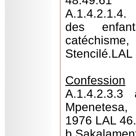
48.49.61
A.1.4.2.1.4. 
des enfa
catéchism
Stencilé.LAL
Confession
A.1.4.2.3.3
Mpenete
1976 LAL 46
b.Sakalame