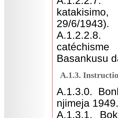
A.1.2.2.
katakis
29/6/1943).
A.1.2.2.8.
catéchis
Basankusu da
A.1.3. Instructi
A.1.3.0. Bo
njimeja 1949
A.1.3.1. B