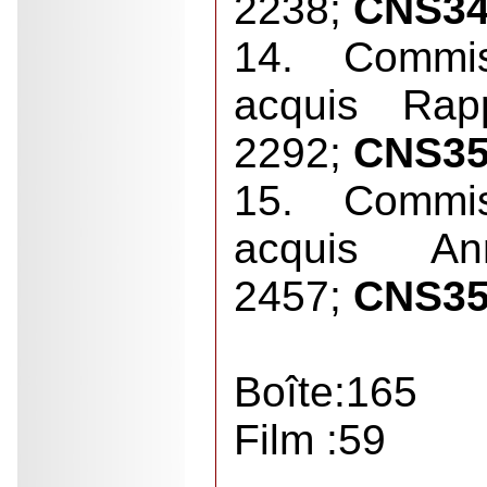
2238;
CNS3
14. Commi
acquis Rap
2292;
CNS3
15. Commi
acquis A
2457;
CNS35 
Boîte:165
Film :59