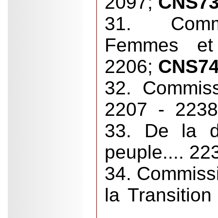
2097;
CNS73
31. Commi
Femmes et
2206;
CNS74
32. Commiss
2207 - 223
33. De la d
peuple.... 22
34. Commissi
la Transitio
...