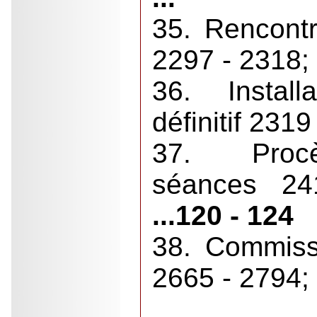
35. Rencont
2297 - 2318;
36. Instal
définitif 231
37. Proc
séances 2
...120 - 124
38. Commiss
2665 - 2794;