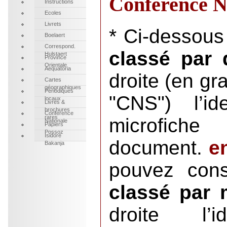
Conférence N
Instructions
Ecoles
Livrets
* Ci-dessous 
Boelaert
Correspond.
classé par
Hulstaert
Province
Orientale
Aequatoria
droite (en g
Cartes
géographiques
Périodiques
"CNS") l’id
locaux
Livres &
brochures
Conférence
rares
microfich
Nationale
Papiers
Possoz
Isidore
document.
en
Bakanja
pouvez cons
classé par 
droite l’i