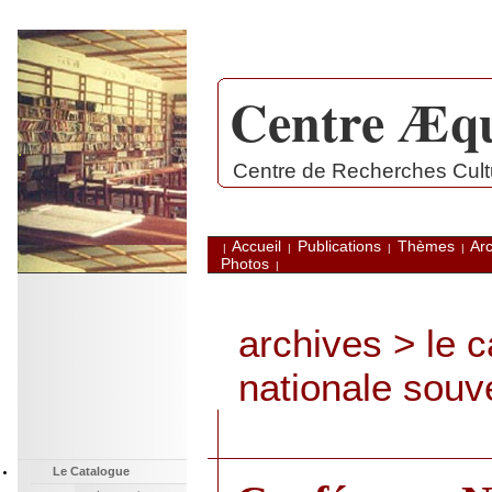
Centre Æqu
.
Centre de Recherches Cultu
Accueil
Publications
Thèmes
Arc
|
|
|
|
Photos
|
archives
>
le 
nationale souv
Le Catalogue