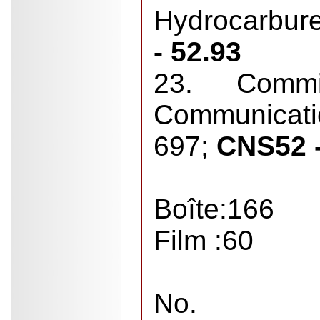
Hydrocarbure
- 52.93
23. Commis
Communi
697;
CNS52 -
Boîte:166
Film :60
No.