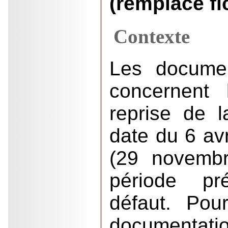
(remplace fi
Contexte
Les docume
concernent
reprise de 
date du 6 avr
(29 novemb
période pr
défaut. Pou
documentati