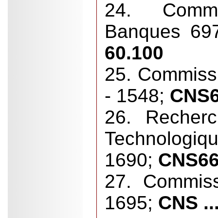
24. Commi
Banques 69
60.100
25. Commiss
- 1548;
CNS6
26. Recherc
Technolo
1690;
CNS66 
27. Commis
1695;
CNS ..