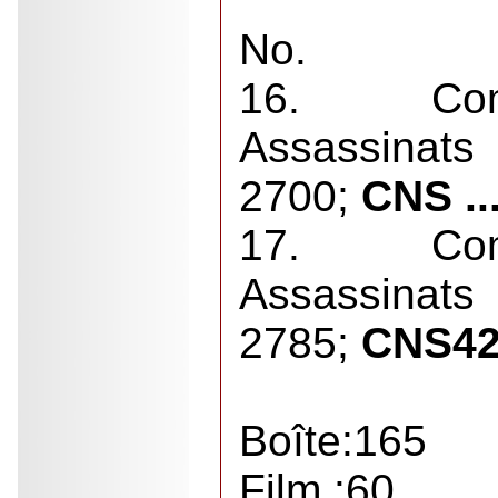
No.
16. Com
Assassinats
2700;
CNS ..
17. Com
Assassinat
2785;
CNS42 
Boîte:165
Film :60