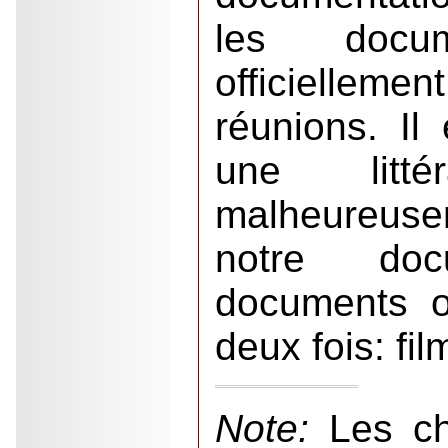
les docum
officiellemen
réunions. Il 
une littér
malheureus
notre doc
documents o
deux fois: fil
Note:
Les ch