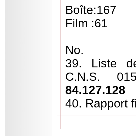
Boîte:167
Film :61
No.
39. Liste 
C.N.S. 0
84.127.128
40. Rapport f
.