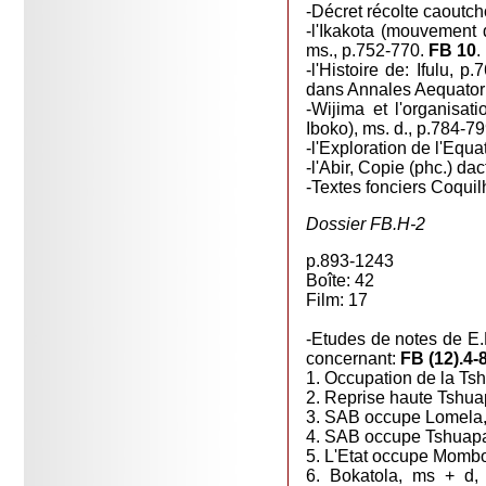
-Décret récolte caoutc
-l'Ikakota (mouvement
ms., p.752-770.
FB 10
.
-l'Histoire de: Ifulu,
dans Annales Aequator
-Wijima et l'organisat
Iboko), ms. d., p.784-7
-l'Exploration de l'Equa
-l'Abir, Copie (phc.) da
-Textes fonciers Coquil
Dossier FB.H-2
p.893-1243
Boîte: 42
Film: 17
-Etudes de notes de E.
concernant:
FB (12).4-8
1. Occupation de la Tshu
2. Reprise haute Tshuap
3. SAB occupe Lomela,
4. SAB occupe Tshuapa,
5. L'Etat occupe Mombo
6. Bokatola, ms + d,