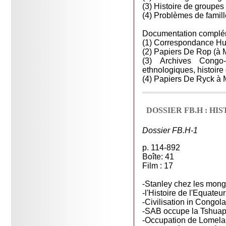
(3) Histoire de groupes
(4) Problèmes de famill
Documentation complé
(1) Correspondance Huls
(2) Papiers De Rop (à 
(3) Archives Congo-
ethnologiques, histoire 
(4) Papiers De Ryck à 
DOSSIER FB.H : HI
Dossier FB.H-1
p. 114-892
Boîte: 41
Film : 17
-Stanley chez les mong
-l'Histoire de l'Equateur
-Civilisation in Congol
-SAB occupe la Tshuapa,
-Occupation de Lomela-T