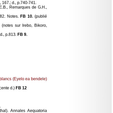
167.; d., p.740-741.
 E.B., Remarques de G.H.,
-782. Notes.
FB 10.
(publié
 (notes sur Irebo, Bikoro,
 d., p.813.
FB 9.
 blancs (Eyelo ea bendele)
cente d.)
FB 12
.
hal). Annales Aequatoria