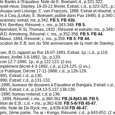
e de Banks à l'Equateur. Note de E. Boelaert; d., p.321-322.
mysté-rieux, Stanley, 19-20-21 février, Extrait, c.d., p.323-325., p
shuapa und Lolungo, C. van François, 1888. Extrait et résumé, 
s à Coq.,(Lofulo, E. Boelaert, publié dans Pax 1948). d, p.340
avannes; extrait, ms, p.342.
FB 5. FB 43b.
W.H. Benthey, Résumé; c. ms., p.343-348.
FB 5.
dépendant, R.St. Thomas, 1933 ; Résumé et extraits; ms., p.349
 W.D. Armstrong, Résumé; c. ms., p.352-358.
FB 5. FB 44.
, Masui, 1894, Résumé; c. ms., p.359.
FB 5. FB 44.
ocution de E.B. lors du 50è anniversaire de la mort de Stanley;
in, B.O. rapport au Roi 16-07-1891, Extrait. 1p.; c.d., p.119.
gènes, Arrêté 3-8-1892, 1p.; p.120.
ret 12-7-1890, 1p.; d.,p.122.123. (2 ex).
mplément décret 4-3-1892, c.d., p.124.125. (2 ex.).
ce Publique, Décret 17-11-1888; c.d., p.126-129.
91, Extrait; c.d., p.130.
90, Extrait; c.d., p.131-132.
1890, bureaux de douanes à Equateur et Bangala, Extrait; c.d.,
891, Extrait; c.d., p.134.13-5.137.138.139.
890, bureau notariat; c.d. p.136.
. 1894, Résumé; c.ms., p.360-361
FB (4-8)43.46. FB 5.
llon de E.B.; c.d. + ms., p.362-638.
FB 5-6/ FB 45-47.
tville, Note de De Ryck; ms., p.639-638
FB 46-47.
els, 2ème partie, Tre ar i Kongo, Résumé; c.d., p.643-652. (2 ex