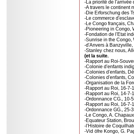
-La priorité de l'arrivé
-A travers le continent 
-Die Erforschung des T
-Le commerce d'esclave
-Le Congo français, Ch
-Pioneering in Congo, 
-Fondation de l'Etat in
-Sunrise in the Congo,
-d'Anvers à Banzyville
-Stanley chez nous, All
(et la suite.
-Rapport au Roi-Souvera
-Colonie d'enfants indi
-Colonies d'enfants, Déc
-Colonies d'enfants, Co
-Organisation de la For
-Rapport au Roi, 16-7-18
-Rapport au Roi, 14-7-18
-Ordonnance CG., 10-5-
-Rapport au Roi, 16-7-1
-Ordonnance GG., 25-3-1
-Le Congo, A. Chapaux
-Equateur Station, Broui
-l'Histoire de Coquilha
-Vid öfre Kongo, G. Pag