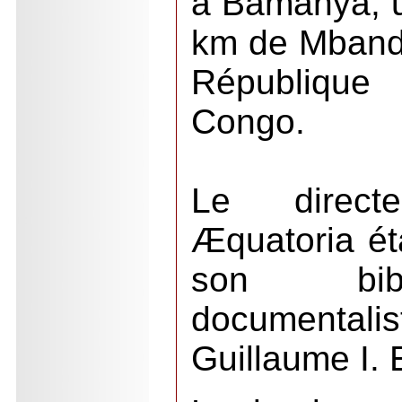
à Bamanya, un
km de Mbanda
République
Congo.
Le direct
Æquatoria ét
son bibl
documentalist
Guillaume I. 