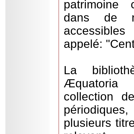
patrimoine c
dans de n
accessibles
appelé: "Cen
La bibliot
Æquatoria 
collection 
périodiqu
plusieurs tit