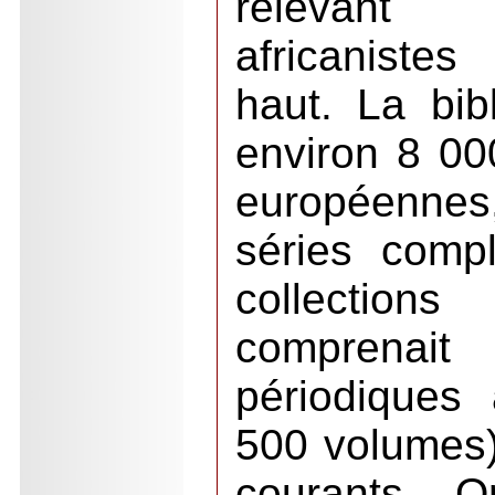
relevant
africaniste
haut. La bib
environ 8 00
européenne
séries compl
collections 
comprenai
périodiques 
500 volumes)
courants. O