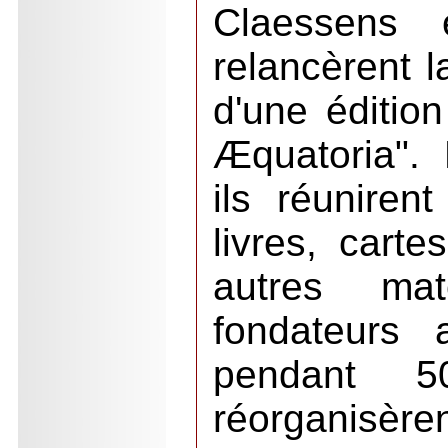
Claessens 
relancèrent 
d'une éditio
Æquatoria".
ils réuniren
livres, cart
autres ma
fondateurs 
pendant 
réorganisère