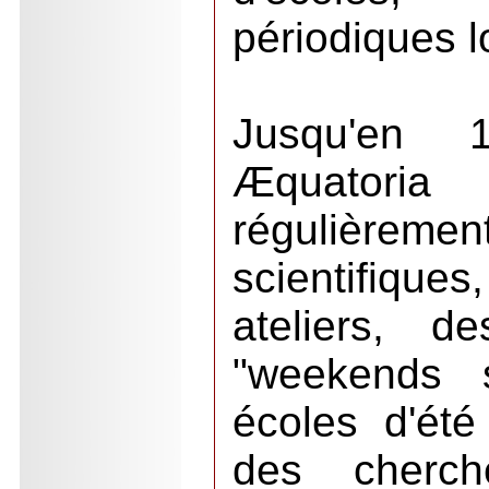
périodiques l
Jusqu'en 
Æquatori
régulièreme
scientifi
ateliers, d
"weekends s
écoles d'été 
des cherche