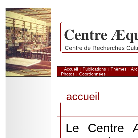
Centre Æqu
.
Centre de Recherches Cultur
Accueil
Publications
Thèmes
Arc
|
|
|
|
Photos
Coordonnées
|
|
accueil
Le Centre Æ