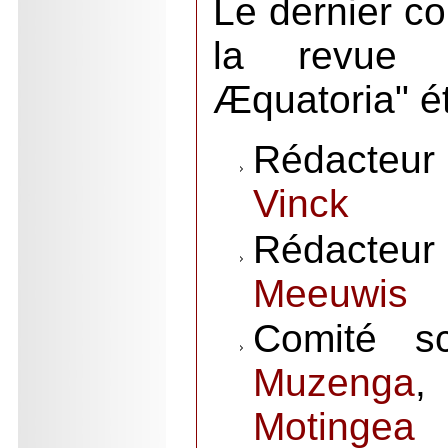
Le dernier co
la revue a
Æquatoria" é
Rédacteu
Vinck
Rédacteu
Meeuwis
Comité sc
Muzenga
,
Motin