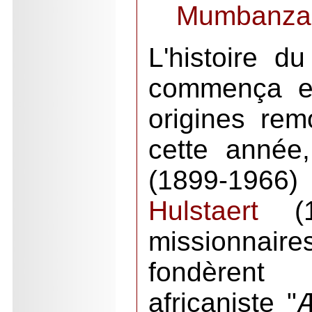
Mumbanza
L'histoire d
commença e
origines re
cette année
(1899-1
Hulstaert
(19
missionnai
fondèrent
africaniste "