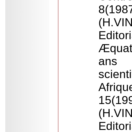
8(198
(H.VI
Editori
Æquat
ans 
scien
Afriq
15(19
(H.VI
Editori