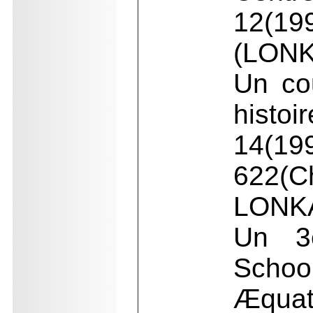
12(19
(LONK
Un co
histo
14(19
622(C
LONK
Un 3
Schoo
Æquat