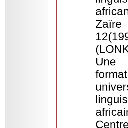
afri
Zaïre
12(19
(LONK
Une 
forma
unive
lingui
afri
Centr