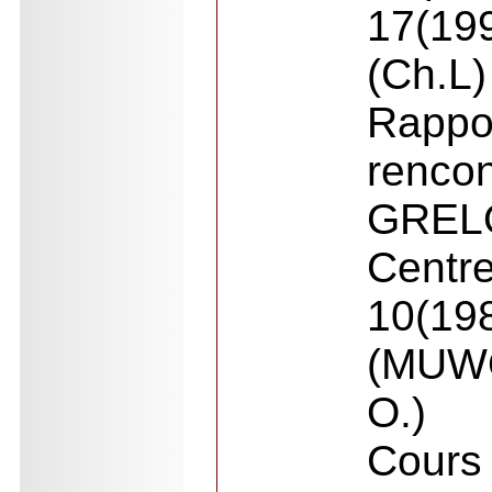
17(19
(Ch.L)
Rapp
renc
GRE
Centr
10(19
(MUW
O.)
Cour