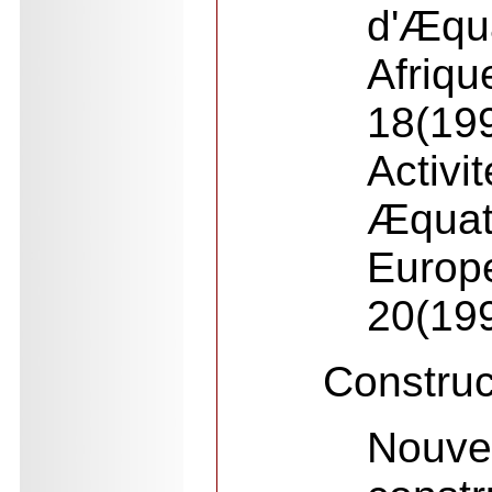
d'Æq
Afri
18(19
Activi
Æqua
Europ
20(19
Construc
Nouve