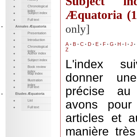
Subject i
Chronological
Æquatoria (1
index
Subject index
Full text
only]
Annales Æquatoria
Presentation
Introduction
A
·
B
·
C
·
D
·
E
·
F
·
G
·
H
·
I
·
J
·
Chronological
Z
index
Author index
L'index su
Subject index
Book review
index
donner une 
Map index
Illustration
index
précise au
Full text
Etudes Æquatoria
avons pour 
List
Full text
articles et 
manière très 