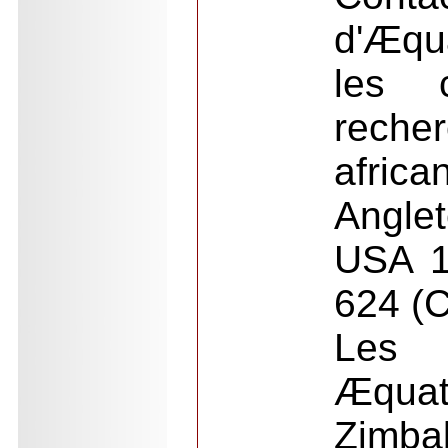
d'Æqu
les 
reche
afric
Angle
USA 1
624 (C
Les
Æqua
Zimba