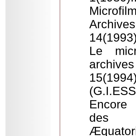
Micro
Archiv
14(1993
Le micr
archiv
15(1994
(G.I.ES
Encore 
des 
Æquator