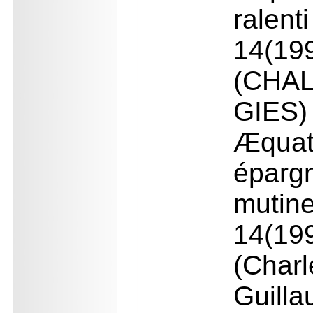
ralenti
14(19
(CH
GIES)
Æquat
épa
mutine
14(19
(Ch
Guilla