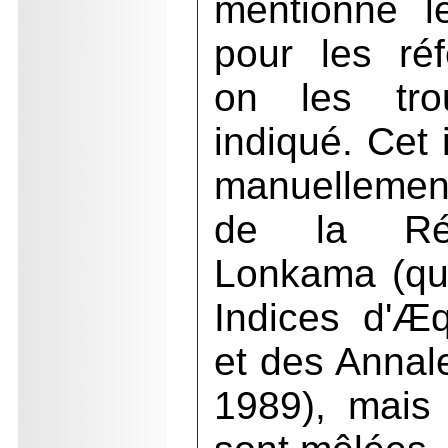
mentionné l
pour les ré
on les trou
indiqué. Cet 
manuellement
de la Réd
Lonkama (qui 
Indices d'Æ
et des Annal
1989), mais 