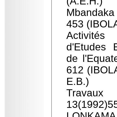
(A.E.H.)
Mbandaka
453 (IBOLA
Activité
d'Etudes E
de l'Equat
612 (IBOL
E.B.)
Travaux
13(1992
LONKAMA &