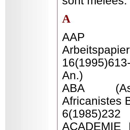
sont mêlées.
A
AAP (Afr
Arbeitspapier
16(1995)61
An.)
ABA (Ass
Africanistes 
6(1985)232
ACADEMIE