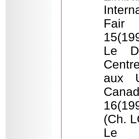
Intern
Fai
15(19
Le Di
Centr
aux 
Cana
16(19
(Ch. 
Le D