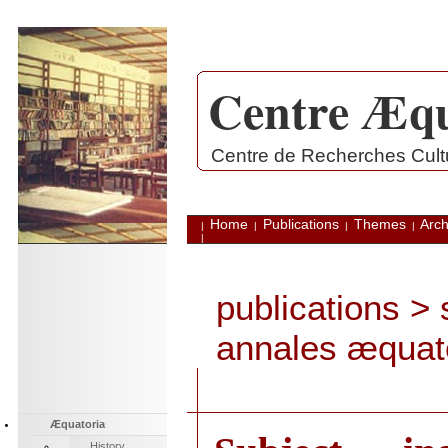
Centre Æqu
.
Centre de Recherches Cultu
Home
Publications
Themes
Arch
|
|
|
|
|
publications
> s
annales æquat
Æquatoria
History