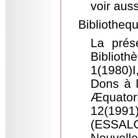
voir aus
Bibliotheq
La prés
Biblioth
1(1980)I
Dons à l
Æquator
12(1991
(ESSALO
Nouvelle