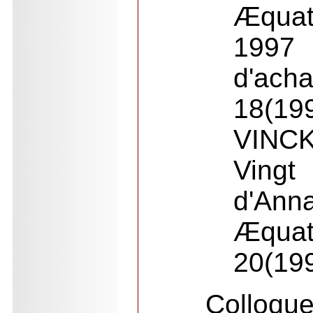
Æquat
1997
d'ach
18(19
VINCK
Vin
d'Ann
Æquat
20(19
Colloq