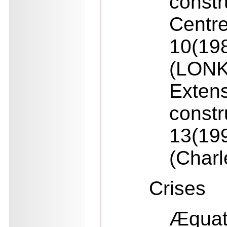
const
Centr
10(19
(LONK
Exte
constr
13(19
(Charl
Crises
Æqua