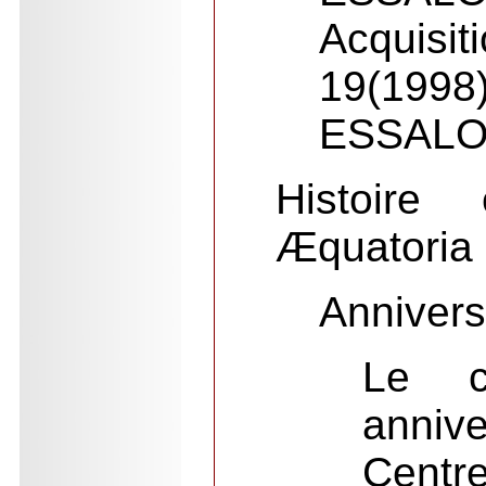
Acquisit
19(199
ESSALO
Histoire 
Æquatoria
Annivers
Le ci
anniv
Centr