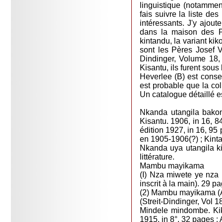
linguistique (notammen
fais suivre la liste de
intéressants. J'y ajo
dans la maison des P
kintandu, la variant k
sont les Pères Josef V
Dindinger, Volume 18, 
Kisantu, ils furent sous
Heverlee (B) est conser
est probable que la c
Un catalogue détaillé es
Nkanda utangila bakon
Kisantu. 1906, in 16, 84
édition 1927, in 16, 95 
en 1905-1906(?) ; Kinta
Nkanda uya utangila ki
littérature.
Mambu mayikama
(I) Nza miwete ye nza 
inscrit à la main). 29 p
(2) Mambu mayikama (Art
(Streit-Dindinger, Vol 1
Mindele mindombe. Kik
1915, in 8°, 32 pages ;