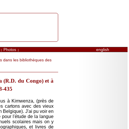
Photos
english
|
|
 dans les bibliothèques des
za (R.D. du Congo) et à
33-435
ius à Kimwenza, (près de
es cartons avec des vieux
 Belgique). J'ai pu voir en
e pour l'étude de la langue
nuels scolaires mais on y
iographiques, et livres de