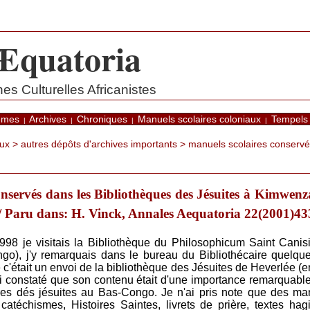
Æquatoria
s Culturelles Africanistes
èmes
Archives
Chroniques
Manuels scolaires coloniaux
Tempels
|
|
|
|
aux
>
autres dépôts d'archives importants
> manuels scolaires conservés
onservés dans les Bibliothèques des Jésuites à Kimwen
 / Paru dans: H. Vinck, Annales Aequatoria 22(2001)4
8 je visitais la Bibliothèque du Philosophicum Saint Canis
go), j'y remarquais dans le bureau du Bibliothécaire quelqu
 c'était un envoi de la bibliothèque des Jésuites de Heverlée (en
'ai constaté que son contenu était d'une importance remarquabl
res dés jésuites au Bas-Congo. Je n'ai pris note que des ma
atéchismes, Histoires Saintes, livrets de prière, textes hag