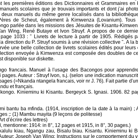
t les premières éditions des Dictionnaires et Grammaires en 
s manuels scolaires que je trouvais importants et dont j'ai photo
ute deux manuels du même genre localisés dans la bibliothèqu
ères de Scheut, également à Kimwenza (Lovanium). Tous c
ikongo parlée dans les missions des Jésuites de Kisantu-Kimwen
an Wing, René Butaye et Ivon Struyf. A propos de ce dernier 
page 1033 : " Livrets de lecture à partir de 1905. Rédigés p
 la direction du P. Struyf soumis à une révision collective ". A la
vée une belle collection de livrets scolaires édités pour leur
ollection envoyée à Kimwenza est composée des doubles de ce
t disponible sur diskette.
go francais. Manuel à l'usage des Bacongos pour apprendre 
 pages. Auteur : Struyf Ivon, s.j. (selon une indication manuscri
pages (=Nkanda ntangela francais, voir nr J. 76). Fait partie d'un
ndu et français.
kongo. Kinieminu ki Kisantu. Bergeyck S. Ignasi. 1906. 82 pag
mi bantu ba mfinda. (1914, inscription de la date à la main) ;
ages ;: (1) Mambu mayita (9 leçons de politesse)
 d'écrire des lettres)
8, mentionne: 1914: in 8°, 12 pages et 1915, in 8°, 30 pages.)
alulu kiau, Ngangu zau, Bisalu biau. Kisantu. Kinieminu ki B
 Auteur: Joseph Van Wing; Instructions sur le comportement du vra