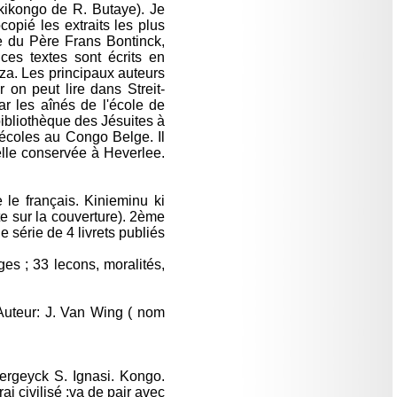
kikongo de R. Butaye). Je
copié les extraits les plus
e du Père Frans Bontinck,
es textes sont écrits en
za. Les principaux auteurs
on peut lire dans Streit-
ar les aînés de l'école de
 bibliothèque des Jésuites à
s écoles au Congo Belge. Il
lle conservée à Heverlee.
le français. Kinieminu ki
te sur la couverture). 2ème
e série de 4 livrets publiés
es ; 33 lecons, moralités,
 Auteur: J. Van Wing ( nom
ergeyck S. Ignasi. Kongo.
i civilisé ;va de pair avec