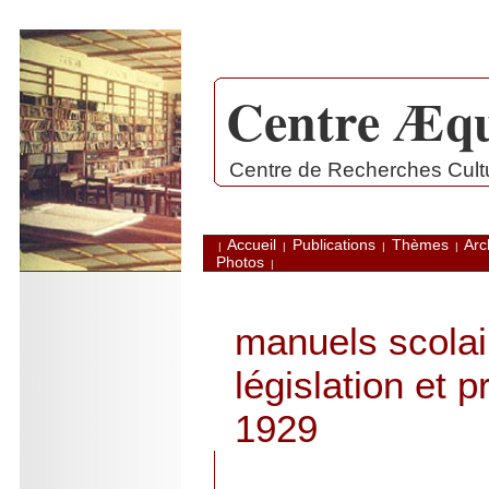
Centre Æqu
.
Centre de Recherches Cultur
Accueil
Publications
Thèmes
Arc
|
|
|
|
Photos
|
manuels scolai
législation et
1929