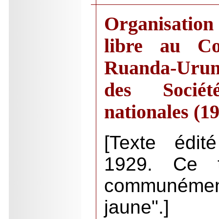
Organisation
libre au C
Ruanda-Urund
des Socié
nationales (1
[Texte édit
1929. Ce t
communéme
jaune".]