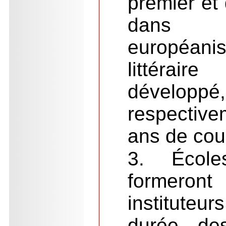
premier et
dans 
européanis
littérai
développ
respective
ans de cou
3. École
formeron
instituteur
durée de