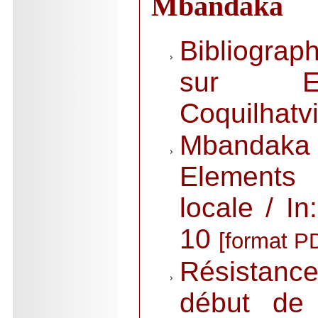
Mbandaka
Bibliogra
sur Eq
Coquilhatv
Mbandaka h
Elements 
locale / I
10
[format P
Résistance
début de 