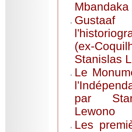
Mbandaka 
Gustaaf 
l'historio
(ex-Coqui
Stanislas 
Le Monume
l'Indépen
par Stan
Lewono
Les premiè