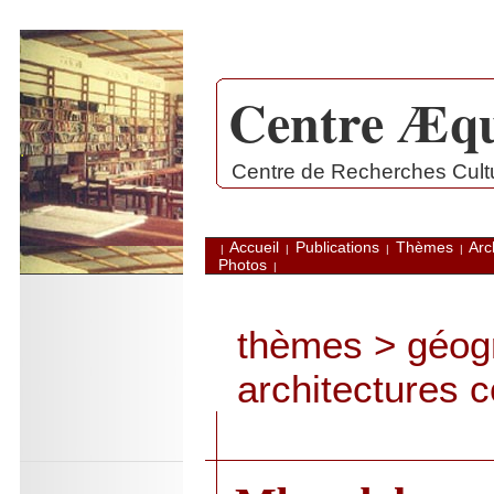
Centre Æqu
.
Centre de Recherches Cultur
Accueil
Publications
Thèmes
Arc
|
|
|
|
Photos
|
thèmes
>
géogr
architectures 