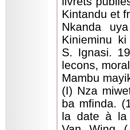
livrets publi
Kintandu et f
Nkanda uya 
Kinieminu ki
S. Ignasi. 1
lecons, morali
Mambu mayi
(I) Nza miwe
ba mfinda. (1
la date à la
Van Wing ( 