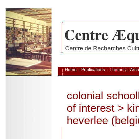
Centre Æqu
.
Centre de Recherches Cultur
Home
Publications
Themes
Arch
|
|
|
|
|
colonial schoo
of interest
> ki
heverlee (belg