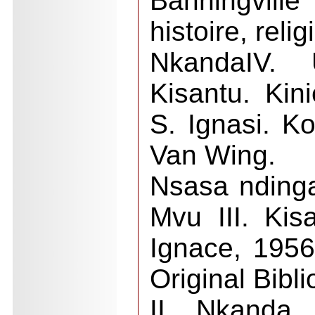
Banningville
histoire, relig
NkandaIV. U
Kisantu. Kin
S. Ignasi. K
Van Wing.
Nsasa ndinga
Mvu III. Kis
Ignace, 1956
Original Bibl
II Nkanda 