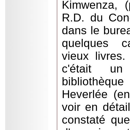
Kimwenza, (
R.D. du Cong
dans le burea
quelques c
vieux livres
c'était u
bibliothèqu
Heverlée (en
voir en détai
constaté que