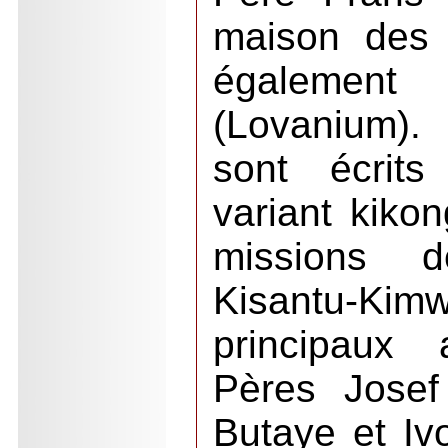
maison des 
égalemen
(Lovanium).
sont écrits
variant kiko
missions 
Kisantu-
principaux 
Pères Jose
Butaye et Iv