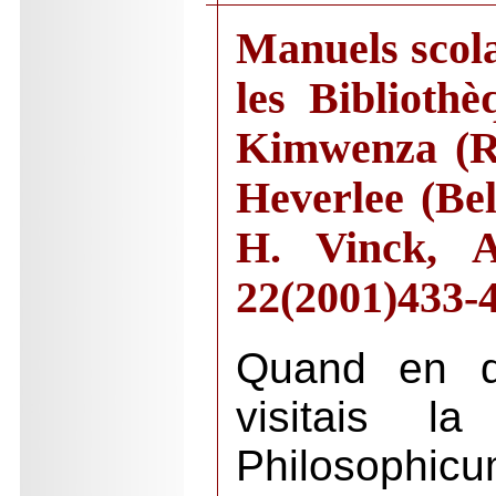
Manuels scola
les Bibliothè
Kimwenza (R
Heverlee (Bel
H. Vinck, A
22(2001)433
Quand en d
visitais la
Philosophicu