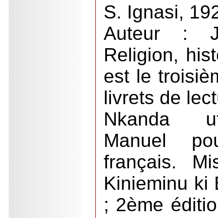
S. Ignasi, 19
Auteur : 
Religion, hist
est le troisi
livrets de lec
Nkanda uta
Manuel po
français. M
Kinieminu ki
; 2ème éditi