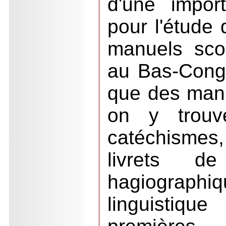
d'une impor
pour l'étude 
manuels scol
au Bas-Congo
que des manu
on y trouv
catéchismes,
livrets de
hagiographi
linguistiqu