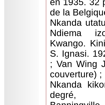
en 1935. 32 
de la Belgiqu
Nkanda utatu
Ndiema iz
Kwango. Kin
S. Ignasi. 1
; Van Wing J
couverture) ;
Nkanda kiko
degré, 