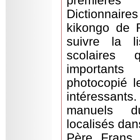
premières
Dictionnaire
kikongo de R
suivre la l
scolaires 
important
photocopié le
intéressant
manuels 
localisés dan
Père Frans 