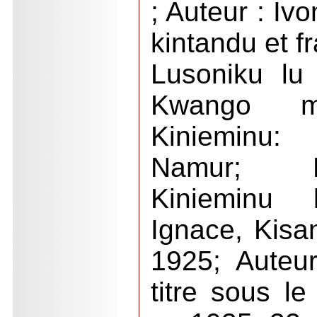
; Auteur : Ivo
kintandu et f
Lusoniku lu
Kwango m
Kinieminu: 
Namur; N
Kinieminu
Ignace, Kisa
1925; Auteu
titre sous 