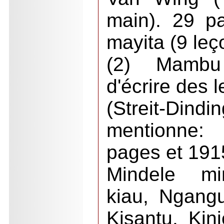
main). 29 p
mayita (9 leç
(2) Mambu
d'écrire des l
(Streit-Di
mentionne:
pages et 1915
Mindele mi
kiau, Ngangu
Kisantu. Kin