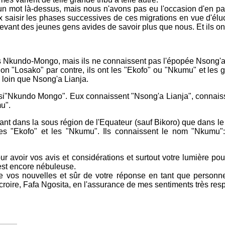
t un mot là-dessus, mais nous n'avons pas eu l'occasion d'en p
 saisir les phases successives de ces migrations en vue d'éluc
evant des jeunes gens avides de savoir plus que nous. Et ils ont
s Nkundo-Mongo, mais ils ne connaissent pas l'épopée Nsong'a 
ion "Losako" par contre, ils ont les "Ekofo" ou "Nkumu" et les
 loin que Nsong'a Lianja.
i"Nkundo Mongo". Eux connaissent "Nsong'a Lianja", connaisse
u".
ant dans la sous région de l'Equateur (sauf Bikoro) que dans le
les "Ekofo" et les "Nkumu". Ils connaissent le nom "Nkumu"
r avoir vos avis et considérations et surtout votre lumière pour
 est encore nébuleuse.
de vos nouvelles et sûr de votre réponse en tant que personn
 croire, Fafa Ngosita, en l'assurance de mes sentiments très res