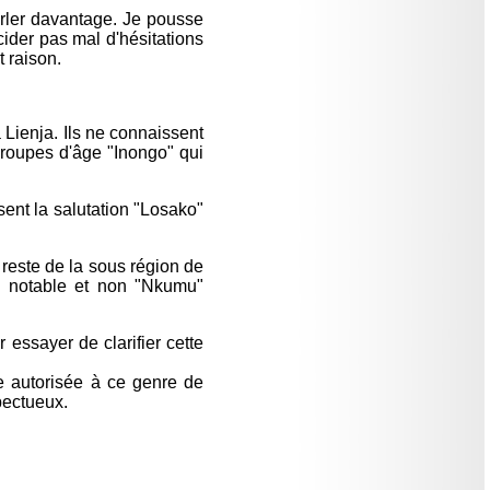
arler davantage. Je pousse
ider pas mal d'hésitations
 raison.
Lienja. Ils ne connaissent
 groupes d'âge "Inongo" qui
nt la salutation "Losako"
 reste de la sous région de
: notable et non "Nkumu"
 essayer de clarifier cette
e autorisée à ce genre de
pectueux.