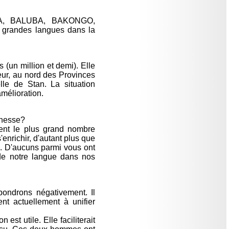
ALA, BALUBA, BAKONGO,
 grandes langues dans la
un million et demi). Elle
teur, au nord des Provinces
le de Stan. La situation
mélioration.
ichesse?
ment le plus grand nombre
'enrichir, d'autant plus que
re. D'aucuns parmi vous ont
 de notre langue dans nos
pondrons négativement. Il
ent actuellement à unifier
est utile. Elle faciliterait