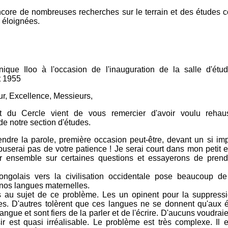
 encore de nombreuses recherches sur le terrain et des études 
 éloignées.
que Iloo à l'occasion de l'inauguration de la salle d'étu
t 1955
r, Excellence, Messieurs,
t du Cercle vient de vous remercier d'avoir voulu rehau
 de notre section d'études.
ndre la parole, première occasion peut-être, devant un si im
buserai pas de votre patience ! Je serai court dans mon petit 
r ensemble sur certaines questions et essayerons de prendr
ongolais vers la civilisation occidentale pose beaucoup d
 nos langues maternelles.
s au sujet de ce problème. Les un opinent pour la suppress
s. D'autres tolèrent que ces langues ne se donnent qu'aux éc
ngue et sont fiers de la parler et de l'écrire. D'aucuns voudraie
ir est quasi irréalisable. Le problème est très complexe. Il