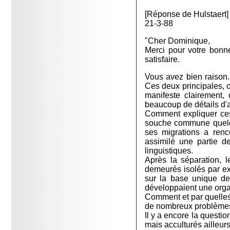
[Réponse de Hulstaert]
21-3-88
"Cher Dominique,
Merci pour votre bonn
satisfaire.
Vous avez bien raison.
Ces deux principales, o
manifeste clairement, 
beaucoup de détails d'a
Comment expliquer ces 
souche commune quelque
ses migrations a renc
assimilé une partie de
linguistiques.
Après la séparation, 
demeurés isolés par ex
sur la base unique de
développaient une organ
Comment et par quelles 
de nombreux problèmes 
Il y a encore la questi
mais acculturés ailleurs