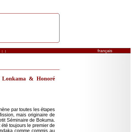
français
|
|
s Lonkama & Honoré
mène par toutes les étapes
Mission, mais originaire de
Petit Séminaire de Bokuma.
 été toujours le premier de
Mbandaka comme commis au