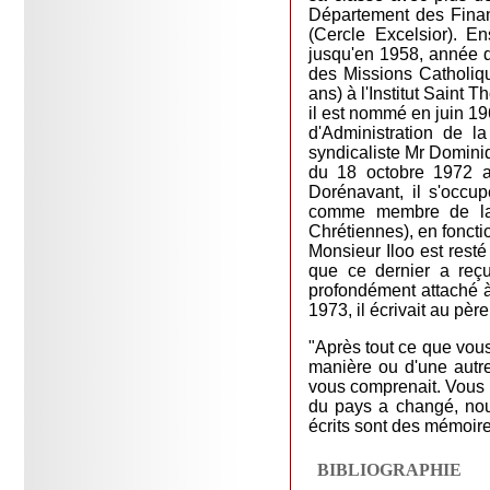
Département des Finan
(Cercle Excelsior). E
jusqu'en 1958, année de
des Missions Catholiqu
ans) à l'Institut Saint
il est nommé en juin 19
d'Administration de 
syndicaliste Mr Dominiq
du 18 octobre 1972 a
Dorénavant, il s'occu
comme membre de la 
Chrétiennes), en foncti
Monsieur Iloo est resté
que ce dernier a reçu
profondément attaché à
1973, il écrivait au père
"Après tout ce que vous 
manière ou d'une autr
vous comprenait. Vous n
du pays a changé, nou
écrits sont des mémoir
BIBLIOGRAPHIE