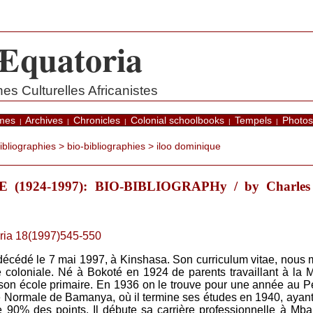
Æquatoria
s Culturelles Africanistes
mes
Archives
Chronicles
Colonial schoolbooks
Tempels
Photos
|
|
|
|
|
bibliographies
>
bio-bibliographies
> iloo dominique
(1924-1997): BIO-BIBLIOGRAPHy / by Charle
ria 18(1997)545-550
décédé le 7 mai 1997, à Kinshasa. Son curriculum vitae, nous 
te coloniale. Né à Bokoté en 1924 de parents travaillant à la 
t son école primaire. En 1936 on le trouve pour une année au 
le Normale de Bamanya, où il termine ses études en 1940, ayant
e 90% des points. Il débute sa carrière professionnelle à 