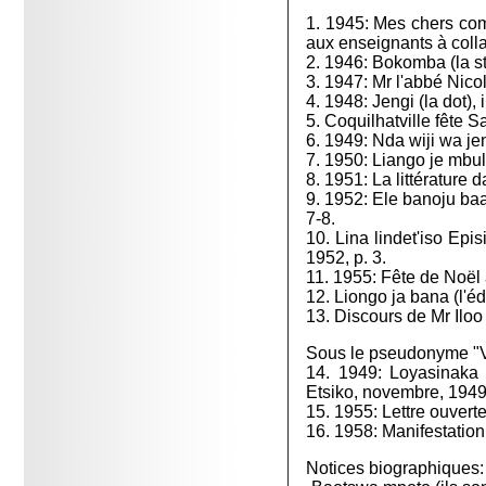
1. 1945: Mes chers com
aux enseignants à coll
2. 1946: Bokomba (la sté
3. 1947: Mr l'abbé Nico
4. 1948: Jengi (la dot), 
5. Coquilhatville fête S
6. 1949: Nda wiji wa jen
7. 1950: Liango je mbul'
8. 1951: La littérature 
9. 1952: Ele banoju baan
7-8.
10. Lina lindet'iso Epi
1952, p. 3.
11. 1955: Fête de Noël 
12. Liongo ja bana (l'éd
13. Discours de Mr Iloo
Sous le pseudonyme "V
14. 1949: Loyasinaka 
Etsiko, novembre, 1949
15. 1955: Lettre ouvert
16. 1958: Manifestation 
Notices biographiques: