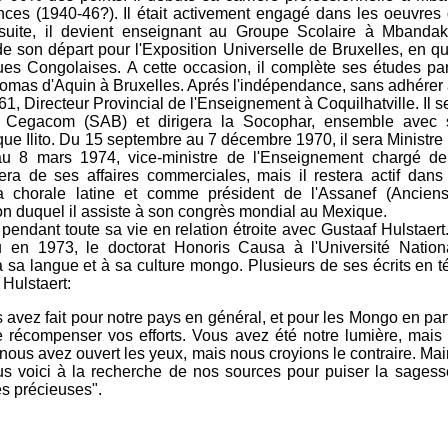
ces (1940-46?). Il était activement engagé dans les oeuvres
nsuite, il devient enseignant au Groupe Scolaire à Mbandaka
 son départ pour l'Exposition Universelle de Bruxelles, en qua
es Congolaises. A cette occasion, il complète ses études par u
 Thomas d'Aquin à Bruxelles. Aprés l'indépendance, sans adhére
61, Directeur Provincial de l'Enseignement à Coquilhatville. Il s
la Cegacom (SAB) et dirigera la Socophar, ensemble avec
ue Ilito. Du 15 septembre au 7 décembre 1970, il sera Ministre
u 8 mars 1974, vice-ministre de l'Enseignement chargé de 
pera de ses affaires commerciales, mais il restera actif dan
chorale latine et comme président de l'Assanef (Ancien
on duquel il assiste à son congrès mondial au Mexique.
 pendant toute sa vie en relation étroite avec Gustaaf Hulstaer
 en 1973, le doctorat Honoris Causa à l'Université Nationa
 sa langue et à sa culture mongo. Plusieurs de ses écrits en
 Hulstaert:
avez fait pour notre pays en général, et pour les Mongo en particu
e récompenser vos efforts. Vous avez été notre lumière, mais
ous avez ouvert les yeux, mais nous croyions le contraire. Mai
s voici à la recherche de nos sources pour puiser la sages
es précieuses".