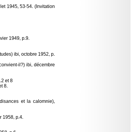
t 1945, 53-54. (Invitation
vier 1949, p.9.
udes) ibi, octobre 1952, p.
convient-il?) ibi, décembre
.2 et 8
t 8.
isances et la calomnie),
r 1958, p.4.