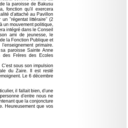
 de la paroisse de Bakusu
, fonction qu'il exercera
lité d'attaché au Pavillon
n "régentat littéraire" (2
r à un mouvement politique,
era intégré dans le Conseil
 son ami de jeunesse, le
 de la Fonction Publique et
l'enseignement primaire.
s sa paroisse Sainte Anne
s des Frères des Ecoles
t. C'est sous son impulsion
le du Zaire. Il est resté
 témoignent. Le 6 décembre
lier, il fallait bien, d'une
 personne d'entre nous ne
ntenant que la conjoncture
se. Heureusement que vos