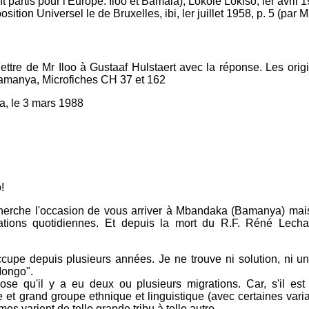
 partis pour l'Europe: Iloo et Bamala), Lokole Lokiso, ler avril 1
osition Universel le de Bruxelles, ibi, ler juillet 1958, p. 5 (par
ettre de Mr Iloo à Gustaaf Hulstaert avec la réponse. Les orig
amanya, Microfiches CH 37 et 162
, le 3 mars 1988
!
herche l'occasion de vous arriver à Mbandaka (Bamanya) mai
tions quotidiennes. Et depuis la mort du R.F. Réné Lechat,
pe depuis plusieurs années. Je ne trouve ni solution, ni une
Mongo".
ose qu'il y a eu deux ou plusieurs migrations. Car, s'il es
et grand groupe ethnique et linguistique (avec certaines varia
mes varient de telle grande tribu à telle autre.