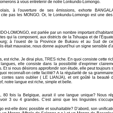
bornerons à vous entretenir de notre Lonkundo-Lomongo.
olais, à l'ouverture de ses émissions, exhorte BANG
 cite pas les MONGO. Or, le Lonkundu-Lomongo est une des
O-LOMONGO, est parlée par un nombre important d'habitants (
ctes qui la composent, aux districts de la Tshuapa et de l'Équa
urg; à l'ouest de la Province de Bukavu et au Sud de cel
s était mauvaise, nous donne aujourd'hui un signe sensible d'a
, est riche. Je dirai plus, TRES riche. En quoi consiste cette r
angues, elle consiste dans la possibilité d'exprimer claire
. Et si nous désirons approfondir son étude, elle peut toujours s
 quoi reconnaît-on cette facilité? A la régularité de sa grammai
t contes sans oublier ( LE LIANJA), et ont goûté la beauté
f, notre langue est riche, simple et belle.
 80 fois la Belgique, aurait il une langue unique? Nous ré
 avoir 3 ou 4 grandes. C'est ainsi que les linguistes s'occup
 est-elle donc possible et souhaitable? D'abord, son unification 