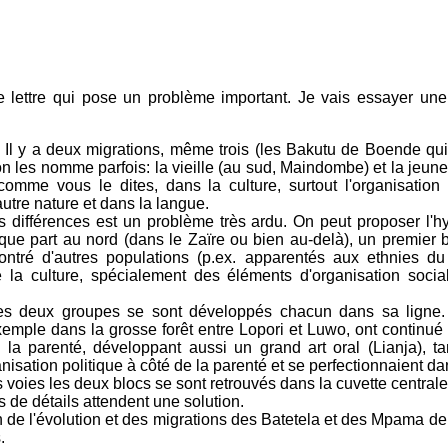
e lettre qui pose un problème important. Je vais essayer un
 Il y a deux migrations, même trois (les Bakutu de Boende qui 
n les nomme parfois: la vieille (au sud, Maindombe) et la jeune 
comme vous le dites, dans la culture, surtout l'organisation
utre nature et dans la langue.
différences est un problème très ardu. On peut proposer l'hy
 part au nord (dans le Zaïre ou bien au-delà), un premier bl
ontré d'autres populations (p.ex. apparentés aux ethnies d
 la culture, spécialement des éléments d'organisation social
les deux groupes se sont développés chacun dans sa ligne.
emple dans la grosse forêt entre Lopori et Luwo, ont continué 
 la parenté, développant aussi un grand art oral (Lianja), t
isation politique à côté de la parenté et se perfectionnaient da
voies les deux blocs se sont retrouvés dans la cuvette central
de détails attendent une solution.
on de l'évolution et des migrations des Batetela et des Mpama d
.