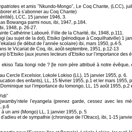
patriotes et amis "Nkundo-Mongo", Le Coq Chante, (LCC), juille
aborer et à s'abonner au Coq Chante)
rilité), LCC, 15 janvier 1946, 3.
las Bowanga parmi nous, ibi, 1947, p.184.
ibi, 1948, p. 26-27.
ainte Cathérine Labouré. Fille de la Charité, ibi, 1948, p.111.
gi (au sujet de la dot), Etsiko (périodique à Coquilhatville) 1 jan
ekalasi (le début de l'année scolaire) ibi, mars 1950, p.4-5.
dans le Vicariat de Coq, ibi, août-septembre, 1951, p.12-13
ji b'Etsiko (aux jeunes lecteurs d'Etsiko sur l'importance des ét
si ekiso Tata liongi nde ? [le nom père attribué à notre évêque, 
au Cercle Excelsior, Lokole Lokiso (LL), 15 janvier 1955, p. 6.
ucation des enfants), LL, 15 février 1955, p.1 et ler mars 1955, p
 Dominique sur l'importance du lomongo, LL, 15 août 1955, p.2 e
idi"
jwamby'ntele l'eyangela (prenez garde, cessez avec les méd
, p.6
e à un ami (Mongo) LL, 1 janvier 1955, p. 5
d'adieu et de sympathie (chronique de l'Otraco), ibi, 1-15 janvie