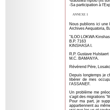
-Baotswa mpoto (ils sont
-Sa participation à l'Exp
ANNEXE 1
Nous publions ici une l
Archives Aequatoria, B
"ILOO LOKWA Kinshasa
B.P. 7163
KINSHASA I.
R.P. Gustave Hulstaert
M.C. BAMANYA.
Révérend Père, Losako
Depuis longtemps je c
libérer de mes occupa
l'ASSANEF.
Un problème me préoccu
s'agit des migrations "
Pour ma part, je supp
appartiennent au même 
vrai que les us et coutu