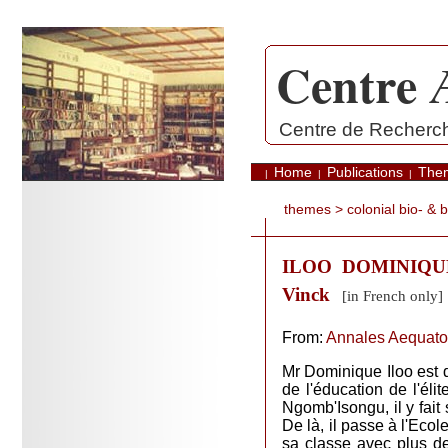
Centre 
.
Centre de Recherche
Home
Publications
The
|
|
|
themes
>
colonial bio- & 
ILOO DOMINIQUE 
Vinck
[in French only]
From:
Annales Aequato
Mr Dominique Iloo est 
de l'éducation de l'éli
Ngomb'Isongu, il y fai
De là, il passe à l'Eco
sa classe avec plus d