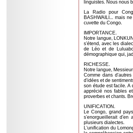
linguistes. Nous nous 
La Radio pour Cong
BASHWAILI... mais ne
cuvette du Congo.
IMPORTANCE.
Notre langue, LONKUND
s'étend, avec les diale
de Léo et de Luluabo
démographique qui, jadi
RICHESSE.
Notre langue, Messieurs
Comme dans d'autres l
d'idées et de sentiments
son étude est facile. A
apprécié nos fables e
proverbes et chants. Bre
UNIFICATION.
Le Congo, grand pays,
s'enorgueillerait d'en
plusieurs dialectes.
L'unification du Lomongo