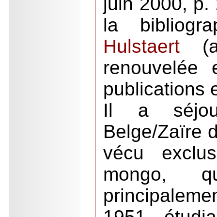
juin 2000, p.
la bibliog
Hulstaert
(av
renouvelée 
publications 
Il a séjo
Belge/Zaïre d
vécu exclu
mongo, qu
principalem
1951, étudi