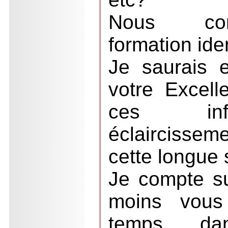
Nous con
formation ide
Je saurais 
votre Excell
ces inf
éclaircisse
cette longue 
Je compte su
moins vous
temps, da