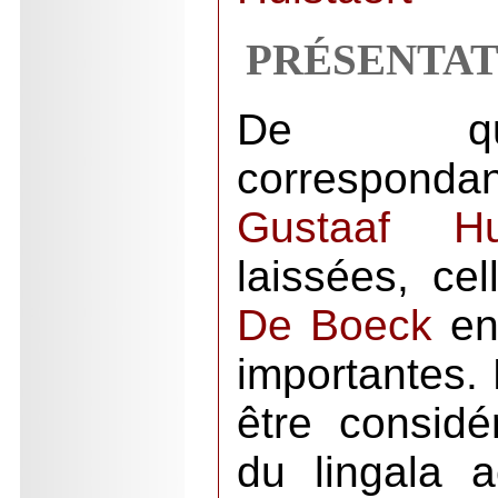
PRÉSENTAT
De qu
correspond
Gustaaf Hul
laissées, ce
De Boeck
en 
importantes.
être consid
du lingala a