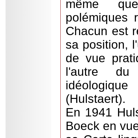
même que
polémiques r
Chacun est r
sa position, 
de vue prat
l'autre d
idéologiq
(Hulstaert).
En 1941 Huls
Boeck en vue 