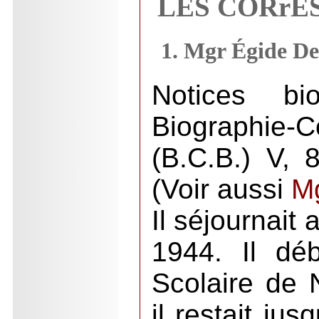
LES CORrE
1. Mgr Égide De
Notices bi
Biographie
(B.C.B.) V, 
(Voir aussi
M
Il séjournait
1944. Il dé
Scolaire de 
il restait ju