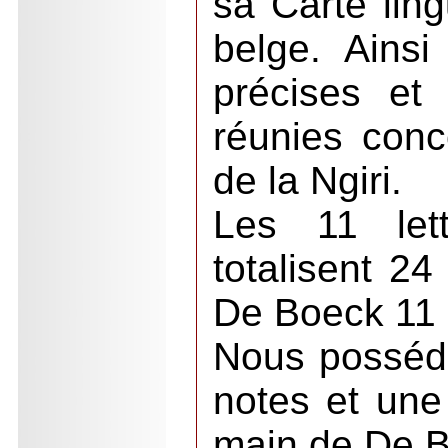
sa Carte lin
belge. Ains
précises et
réunies conc
de la Ngiri.
Les 11 lett
totalisent 24
De Boeck 11
Nous possédo
notes et une 
main de De Bo