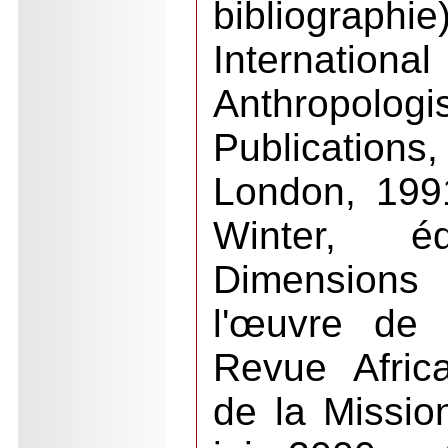
bibliograp
Internation
Anthropol
Publicatio
London, 199
Winter, é
Dimensions 
l'œuvre de 
Revue Afric
de la Missio