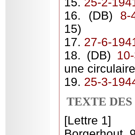
15.
25-2-194
16. (DB)
8-
15)
17.
27-6-194
18. (DB)
10
une circulair
19.
25-3-194
TEXTE DES
[Lettre 1]
Borgerhout, 