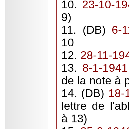
10.
23-10-19
9)
11. (DB)
6-1
10
12.
28-11-19
13.
8-1-1941
de la note à p
14. (DB)
18-
lettre de l'
à 13)