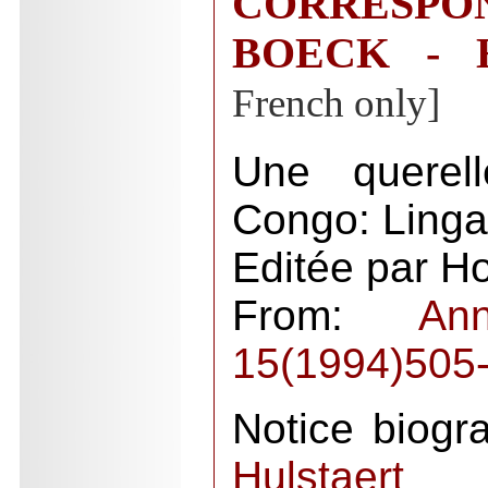
CORRES
BOECK - 
French only]
Une querell
Congo: Linga
Editée par H
From:
An
15(1994)505
Notice biogr
Hulstaert