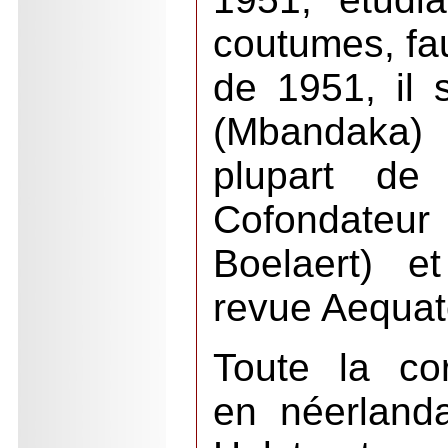
coutumes, fau
de 1951, il
(Mbandaka) 
plupart de 
Cofondate
Boelaert) e
revue Aequat
Toute la co
en néerlanda