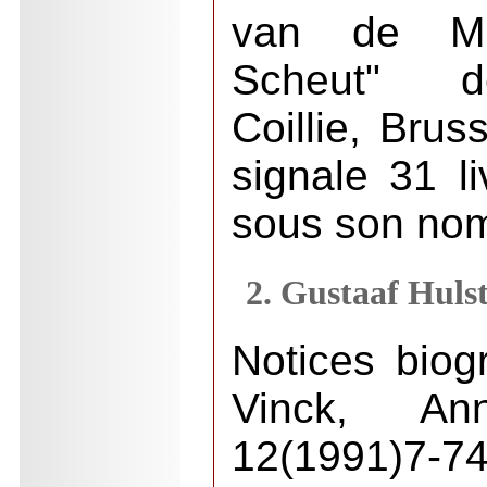
van de Mis
Scheut" d
Coillie, Brus
signale 31 li
sous son no
2. Gustaaf Huls
Notices biog
Vinck, Ann
12(1991