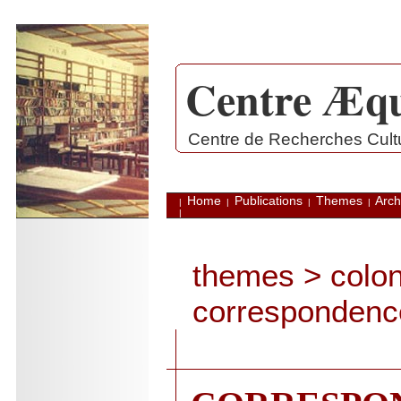
Centre Æqu
.
Centre de Recherches Cultur
Home
Publications
Themes
Arch
|
|
|
|
|
themes
>
colo
correspondence