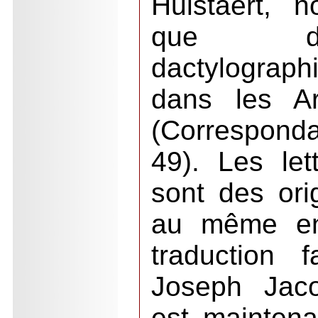
Hulstaert, 
que de
dactylogra
dans les Ar
(Correspond
49). Les le
sont des ori
au même end
traduction 
Joseph Jac
est maintena