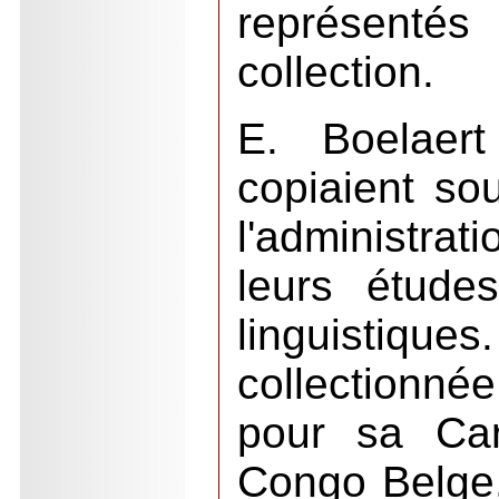
représentés 
collection.
E. Boelaert
copiaient so
l'administra
leurs étude
linguistique
collectionné
pour sa Car
Congo Belge, 