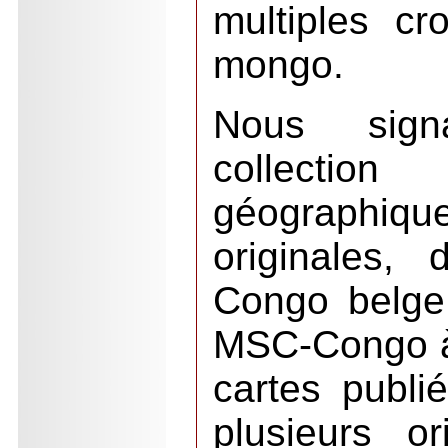
multiples cr
mongo.
Nous sign
collecti
géographi
originales,
Congo belge
MSC-Congo à 
cartes publi
plusieurs o