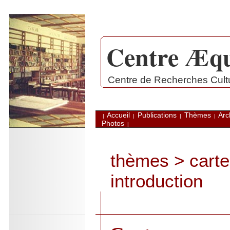
Centre Æqu
.
Centre de Recherches Cultur
Accueil
Publications
Thèmes
Arc
|
|
|
|
Photos
|
thèmes
>
cart
introduction