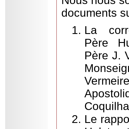
Nous nous s
documents su
La cor
Père Hu
Père J. 
Mons
Vermei
Apos
Coquilhat
Le rappor