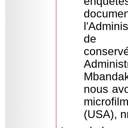
enquêtes
docu
l'Admini
de Coq
conserv
Admin
Mbanda
nous avo
microf
(USA), n