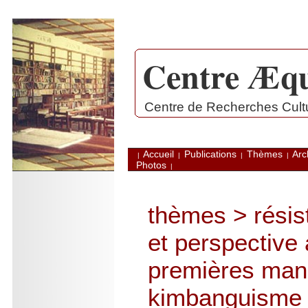
Centre Æqu
.
Centre de Recherches Cultur
Accueil
Publications
Thèmes
Arc
|
|
|
|
Photos
|
thèmes
>
résis
et perspective 
premières mani
kimbanguisme