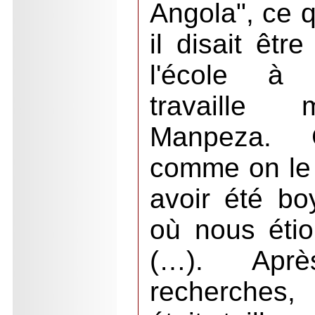
Angola", ce q
il disait êtr
l'école à C
travaille 
Manpeza. 
comme on le s
avoir été b
où nous éti
(…). Apr
recherches,