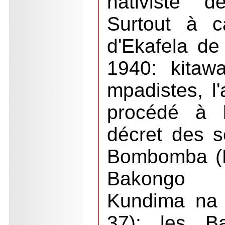
nativiste d
Surtout à c
d'Ekafela de
1940: kitawa
mpadistes, l'
procédé à l
décret des s
Bombomba (B
Bakongo (
Kundima na 
37); les Ba