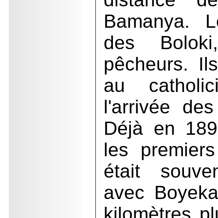
Bamanya. Le
des Bolok
pêcheurs. Il
au catholi
l'arrivée de
Déjà en 189
les premier
était souve
avec Boyeka
kilomètres p