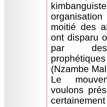
kimbanguiste 
organisatio
moitié des a
ont disparu 
par des
prophétiq
(Nzambe Mala
Le mouve
voulons prése
certainemen