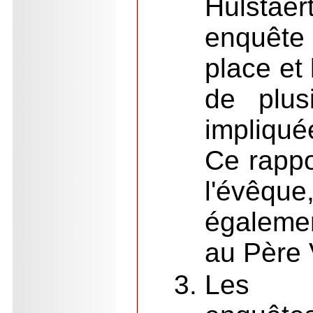
Hulstae
enquête
place et 
de plus
impliqué
Ce rappo
l'évêq
égalem
au Père 
Les r