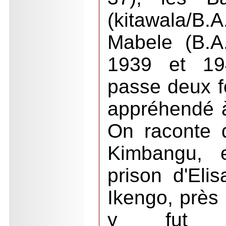
(kitawala/B
Mabele (B.A
1939 et 19
passe deux fo
appréhendé à 
On raconte 
Kimbangu, 
prison d'Elis
Ikengo, près 
y fut ac