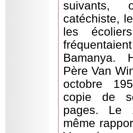
suivants, 
catéchiste, l
les écolie
fréquentaie
Bamanya. Hu
Père Van Win
octobre 19
copie de s
pages. Le 
même rappor