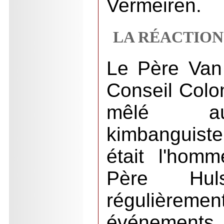
Vermeiren.
LA RÉACTION
Le Père Van
Conseil Colon
mêlé a
kimbanguiste
était l'hom
Père Hulst
régulièr
événements