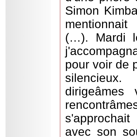
Simon Kimban
mentionnait
(…). Mardi 
j'accompagn
pour voir de p
silencie
dirigeâmes 
rencontrâ
s'approchai
avec son sou