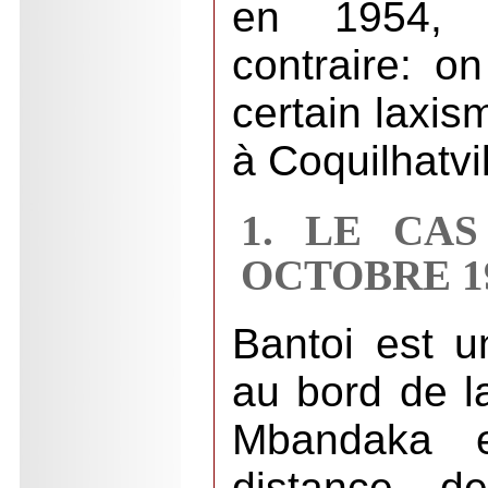
en 1954, c
contraire: on
certain laxis
à Coquilhatvil
1. LE CA
OCTOBRE 1
Bantoi est u
au bord de l
Mbandaka 
distance d