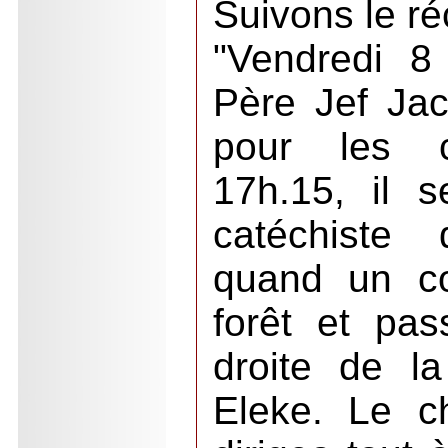
Suivons le ré
"Vendredi 8
Père Jef Jac
pour les c
17h.15, il s
catéchiste
quand un co
forêt et pa
droite de l
Eleke. Le c