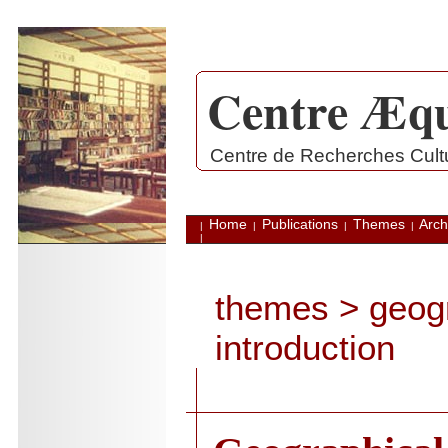
Centre Æqu
.
Centre de Recherches Cultur
Home
Publications
Themes
Arch
|
|
|
|
|
themes
>
geog
introduction