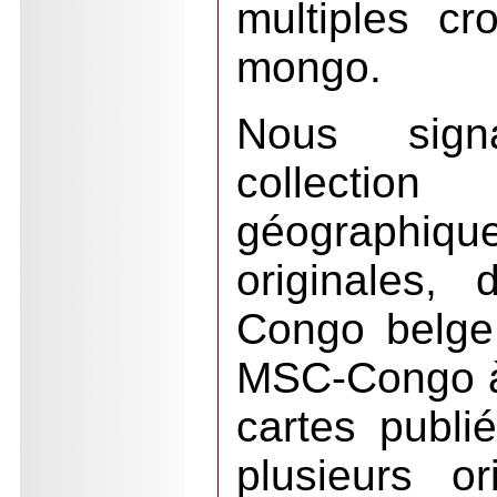
multiples cr
mongo.
Nous sign
collecti
géographi
originales,
Congo belge
MSC-Congo à 
cartes publi
plusieurs o