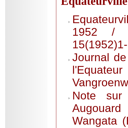
Équateurville
Equateurv
1952 / 
15(1952)1
Journal de
l'Equateu
Vangroen
Note sur 
Augouar
Wangata (