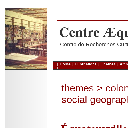
Centre Æqu
.
Centre de Recherches Cultur
Home
Publications
Themes
Arch
|
|
|
|
|
themes
>
colon
social geograp