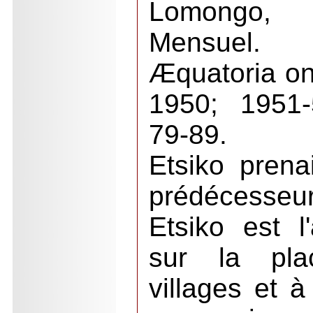
Lomongo, li
Mensuel.
Æquatoria ont
1950; 1951-
79-89.
Etsiko prena
prédécesseur
Etsiko est l
sur la pla
villages et à