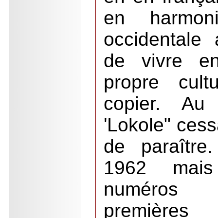
en harmonie
occidentale
de vivre en
propre cult
copier. A
'Lokole" cess
de paraître
1962 mais
numéros s
premières