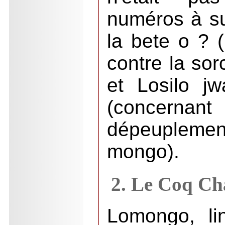
numéros à su
la bete o ? 
contre la sor
et Losilo j
(concernan
dépeupleme
mongo).
2. Le Coq Ch
Lomongo, li