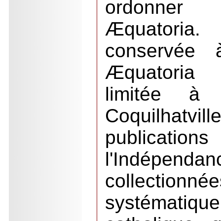
ordonner
Æquatoria
conservée à
Æquatoria 
limitée à
Coquilhatvi
publicat
l'Indépenda
collectionnée
systématiq