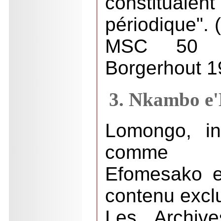
constituaien
périodique". 
MSC 50 a
Borgerhout 1
3. Nkambo e'
Lomongo, i
comme s
Efomesako e
contenu exclu
Les Archive