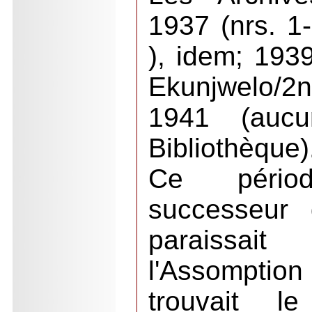
1937 (nrs. 1-
), idem; 1939
Ekunjwelo/
1941 (auc
Bibliothèque)
Ce périod
successeur
paraissai
l'Assomptio
trouvait l