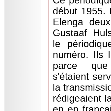
Ce périodiqu
début 1955. 
Elenga deux
Gustaaf Huls
le périodiq
numéro. Ils l
parce que
s'étaient ser
la transmissi
rédigeaient 
en en françai