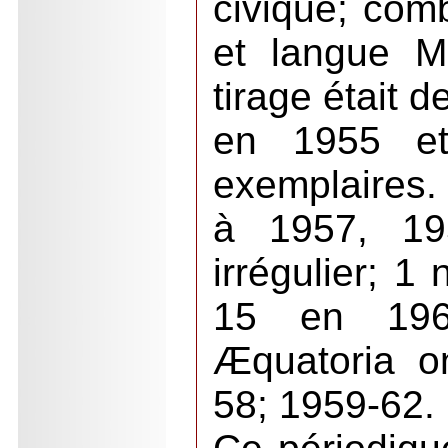
civique; comb
et langue M
tirage était 
en 1955 e
exemplaires.
à 1957, 19
irrégulier; 1
15 en 196
Æquatoria o
58; 1959-62.