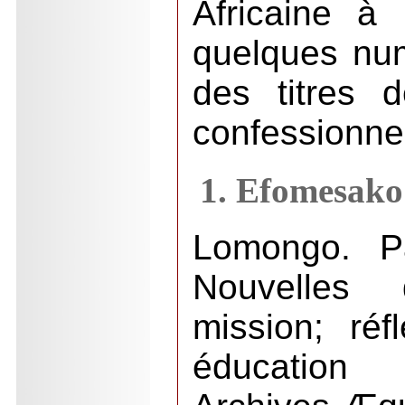
Africaine à
quelques num
des titres 
confessionnel
1. Efomesako
Lomongo. Par
Nouvelles
mission; réfl
éducation