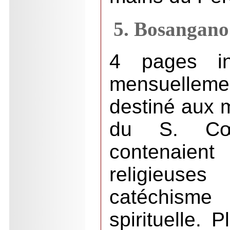
5. Bosangano
4 pages in-
mensuellemen
destiné aux 
du S. Cœ
contenaien
religieus
catéchisme
spirituelle. 