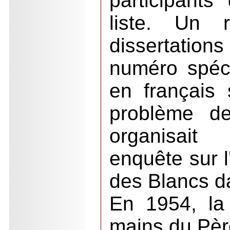
participants
liste. Un 
dissertatio
numéro spéc
en français 
problème de
organisai
enquête sur l'
des Blancs da
En 1954, la 
mains du Père