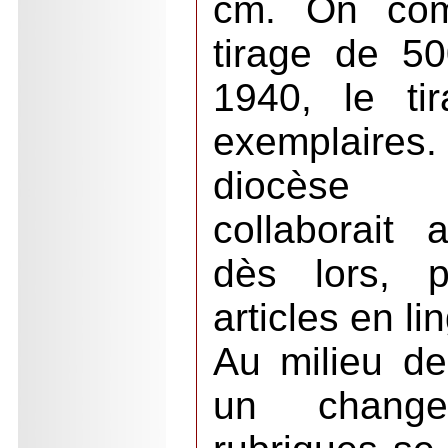
cm. On com
tirage de 5
1940, le ti
exemplaire
diocèse 
collaborait 
dès lors, p
articles en l
Au milieu d
un change