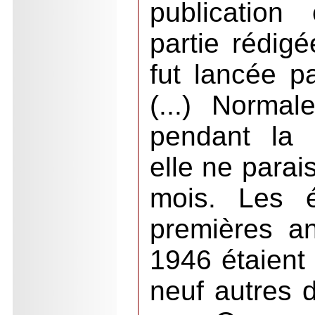
publication
partie rédig
fut lancée p
(...) Normal
pendant la 
elle ne parai
mois. Les é
premières a
1946 étaient 
neuf autres 