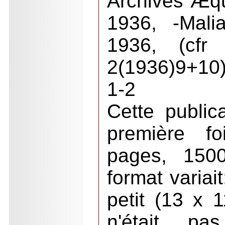
Archives Æqu
1936, -Mali
1936, (cf
2(1936)9+10
1-2
Cette public
première f
pages, 1500
format variait
petit (13 x 
n'était pa