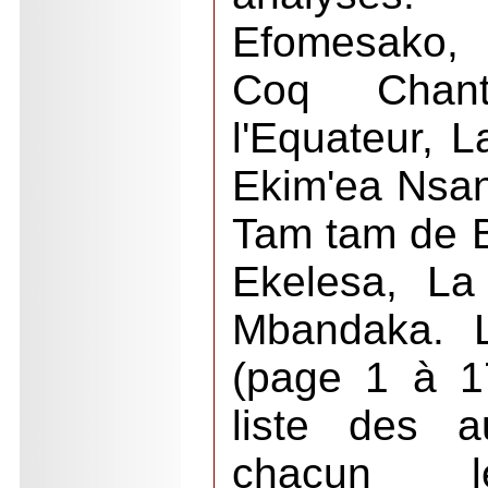
Efomesako, 
Coq Chant
l'Equateur, L
Ekim'ea Nsan
Tam tam de 
Ekelesa, La
Mbandaka. L
(page 1 à 1
liste des a
chacun le