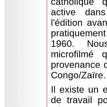
catholique 
active dan
l'édition ava
pratiquement
1960. Nou
microfilmé 
provenance d
Congo/Zaïre.
Il existe un 
de travail p