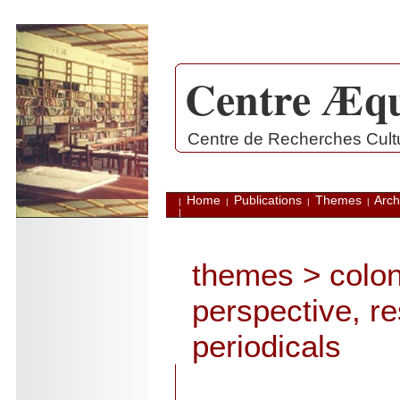
Centre Æqu
.
Centre de Recherches Cultur
Home
Publications
Themes
Arch
|
|
|
|
|
themes
>
colon
perspective, r
periodicals