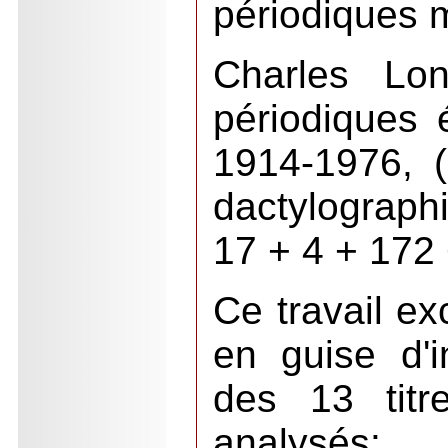
périodiques 
Charles Lo
périodiques
1914-1976, (
dactylograp
17 + 4 + 172
Ce travail ex
en guise d'i
des 13 titr
analysés: