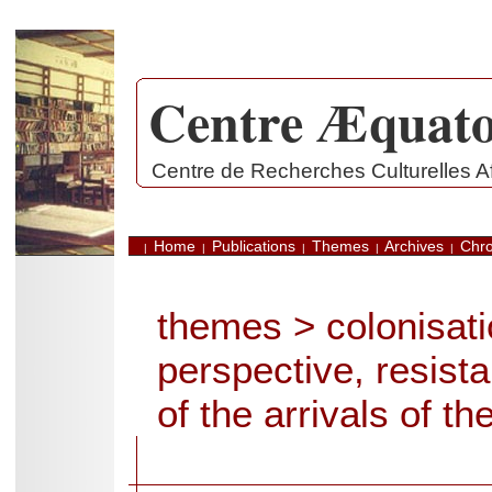
Centre Æquato
.
Centre de Recherches Culturelles Af
Home
Publications
Themes
Archives
Chro
|
|
|
|
|
themes
>
colonisati
perspective, resist
of the arrivals of the