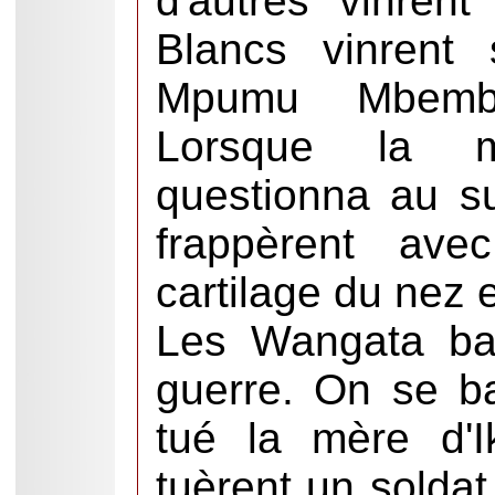
d'autres vinren
Blancs vinrent 
Mpumu Mbemb
Lorsque la m
questionna au su
frappèrent av
cartilage du nez e
Les Wangata bat
guerre. On se ba
tué la mère d'
tuèrent un solda