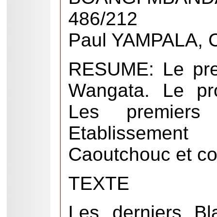
486/212
Paul YAMPALA, C
RESUME: Le prem
Wangata. Le pro
Les premiers 
Etablisseme
Caoutchouc et co
TEXTE
Les derniers Bl