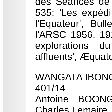
des Séances de l
535; 'Les expéd
l'Equateur', Bu
l'ARSC 1956, 19
explorations 
affluents', Æquat
WANGATA IBON
401/14
Antoine BOON
Charles Lemaire