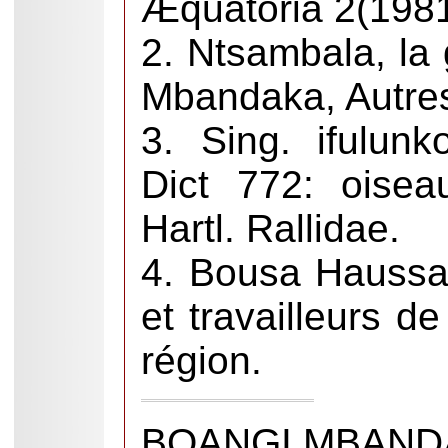
Æquatoria 2(198
2. Ntsambala, la 
Mbandaka, Autres
3. Sing. ifulunk
Dict 772: oisea
Hartl. Rallidae.
4. Bousa Haussa,
et travailleurs d
région.
BOANGI MBAND